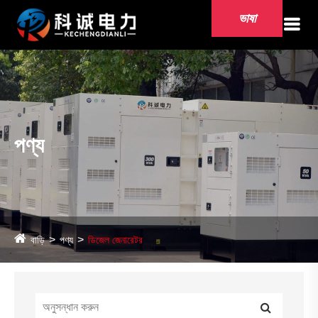
ভাষা
পণ্য
বাড়ি
পণ্য
ডিজেল জেনারেটর