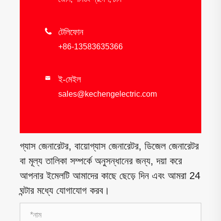

টেলিফোন
+86-13583635366
ই-মেইল

sales@kechengelectric.com
গ্যাস জেনারেটর, বায়োগ্যাস জেনারেটর, ডিজেল জেনারেটর
বা মূল্য তালিকা সম্পর্কে অনুসন্ধানের জন্য, দয়া করে
আপনার ইমেলটি আমাদের কাছে ছেড়ে দিন এবং আমরা 24
ঘন্টার মধ্যে যোগাযোগ করব।