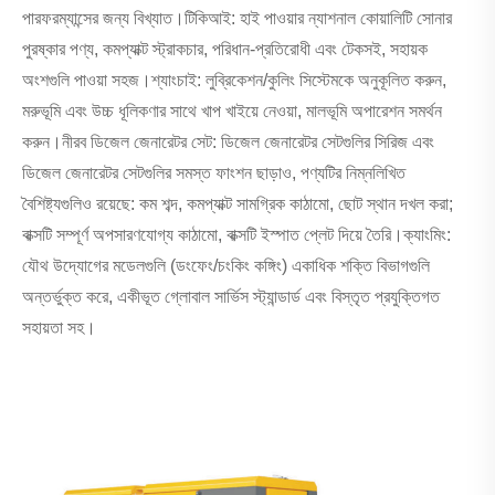
পারফরম্যান্সের জন্য বিখ্যাত।
টিকিআই: হাই পাওয়ার ন্যাশনাল কোয়ালিটি সোনার
পুরষ্কার পণ্য, কমপ্যাক্ট স্ট্রাকচার, পরিধান-প্রতিরোধী এবং টেকসই, সহায়ক
অংশগুলি পাওয়া সহজ।
শ্যাংচাই: লুব্রিকেশন/কুলিং সিস্টেমকে অনুকূলিত করুন,
মরুভূমি এবং উচ্চ ধূলিকণার সাথে খাপ খাইয়ে নেওয়া, মালভূমি অপারেশন সমর্থন
করুন।
নীরব ডিজেল জেনারেটর সেট: ডিজেল জেনারেটর সেটগুলির সিরিজ এবং
ডিজেল জেনারেটর সেটগুলির সমস্ত ফাংশন ছাড়াও, পণ্যটির নিম্নলিখিত
বৈশিষ্ট্যগুলিও রয়েছে: কম শব্দ, কমপ্যাক্ট সামগ্রিক কাঠামো, ছোট স্থান দখল করা;
বাক্সটি সম্পূর্ণ অপসারণযোগ্য কাঠামো, বাক্সটি ইস্পাত প্লেট দিয়ে তৈরি।
ক্যাংমিং:
যৌথ উদ্যোগের মডেলগুলি (ডংফেং/চংকিং কঙ্গিং) একাধিক শক্তি বিভাগগুলি
অন্তর্ভুক্ত করে, একীভূত গ্লোবাল সার্ভিস স্ট্যান্ডার্ড এবং বিস্তৃত প্রযুক্তিগত
সহায়তা সহ।