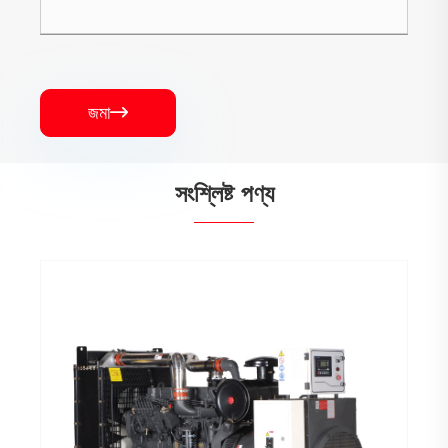
জমা

সংশ্লিষ্ট পণ্য