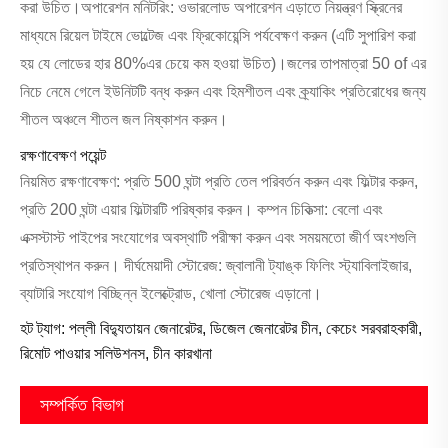
করা উচিত।
অপারেশন মনিটরিং: ওভারলোড অপারেশন এড়াতে নিয়ন্ত্রণ স্ক্রিনের
মাধ্যমে রিয়েল টাইমে ভোল্টেজ এবং ফ্রিকোয়েন্সি পর্যবেক্ষণ করুন (এটি সুপারিশ করা
হয় যে লোডের হার 80%এর চেয়ে কম হওয়া উচিত)।
জলের তাপমাত্রা 50 of এর
নিচে নেমে গেলে ইউনিটটি বন্ধ করুন এবং হিমশীতল এবং ক্র্যাকিং প্রতিরোধের জন্য
শীতল অঞ্চলে শীতল জল নিষ্কাশন করুন।
রক্ষণাবেক্ষণ পয়েন্ট
নিয়মিত রক্ষণাবেক্ষণ: প্রতি 500 ঘন্টা প্রতি তেল পরিবর্তন করুন এবং ফিল্টার করুন,
প্রতি 200 ঘন্টা এয়ার ফিল্টারটি পরিষ্কার করুন। কম্পন চিকিত্সা: বেলো এবং
এক্সস্টাস্ট পাইপের সংযোগের অবস্থাটি পরীক্ষা করুন এবং সময়মতো জীর্ণ অংশগুলি
প্রতিস্থাপন করুন। দীর্ঘমেয়াদী স্টোরেজ: জ্বালানী ট্যাঙ্ক ফিলিং স্ট্যাবিলাইজার,
ব্যাটারি সংযোগ বিচ্ছিন্ন ইলেক্ট্রোড, খোলা স্টোরেজ এড়ানো।
হট ট্যাগ: পল্লী বিদ্যুতায়ন জেনারেটর, ডিজেল জেনারেটর চীন, কেচেং সরবরাহকারী,
রিমোট পাওয়ার সলিউশনস, চীন কারখানা
সম্পর্কিত বিভাগ