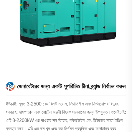
জেনারেটরের জন্য একটি সুপরিচিত চীনা ব্র্যান্ড নির্বাচন করুন
ইউচাই: মূলত 3-2500 কেডব্লিউ মডেল, স্থিতিশীল এবং নির্ভরযোগ্য বিদ্যুৎ
সরবরাহ, হাসপাতাল এবং হোটেল জরুরী বিদ্যুৎ সরবরাহের জন্য উপযুক্ত।
ওয়েইচাই:
এটি 8-2200kW এর পাওয়ার সহ স্টায়ার, বাউডউইন এবং ডিউজের মতো ইঞ্জিন
ব্যবহার করে। এটি এর কম শব্দ এবং কম নির্গমন প্রযুক্তি এবং অসামান্য ব্যয়