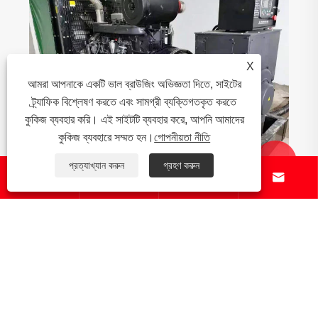
X
আমরা আপনাকে একটি ভাল ব্রাউজিং অভিজ্ঞতা দিতে, সাইটের
ট্র্যাফিক বিশ্লেষণ করতে এবং সামগ্রী ব্যক্তিগতকৃত করতে
কুকিজ ব্যবহার করি। এই সাইটটি ব্যবহার করে, আপনি আমাদের
কুকিজ ব্যবহারে সম্মত হন।
গোপনীয়তা নীতি


প্রত্যাখ্যান করুন
গ্রহণ করুন




800kW ডিজেল জেনারেটর শাটডাউন পরে পরিদর্শন সেট
আরো দেখুন >>