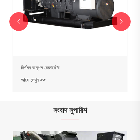


নির্গমন অনুগত জেনারেটর
আরো দেখুন >>
সংবাদ সুপারিশ