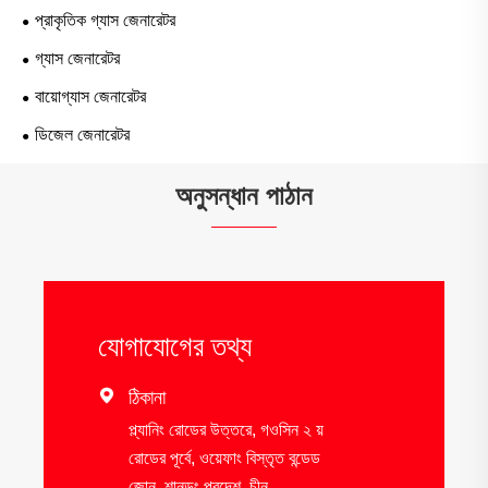
প্রাকৃতিক গ্যাস জেনারেটর
গ্যাস জেনারেটর
বায়োগ্যাস জেনারেটর
ডিজেল জেনারেটর
অনুসন্ধান পাঠান
যোগাযোগের তথ্য

ঠিকানা
প্ল্যানিং রোডের উত্তরে, গওসিন ২ য়
রোডের পূর্বে, ওয়েফাং বিস্তৃত বন্ডেড
জোন, শানডং প্রদেশ, চীন